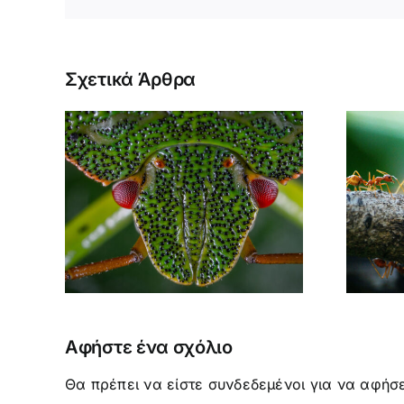
Σχετικά Άρθρα
ΜΥΡΜΗΓΚΙΑ /
Σ
ΩΦΕΛΗΜΑ Η
ΕΠΙΒΛΑΒΗ;
Αφήστε ένα σχόλιο
Θα πρέπει να είστε
συνδεδεμένοι
για να αφήσε