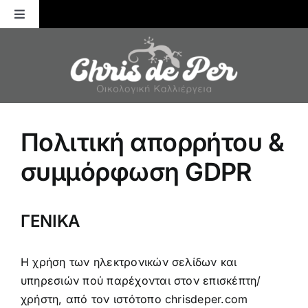
Μετάβαση
Toggle
στο
Navigation
περιεχόμενο
Αρχική
ΚΑΛΛΙΕΡΓΕΙΕΣ
Πολιτική απορρήτου &
ΛΙΠΑΝΣΗ
συμμόρφωση GDPR
ΕΝΤΟΜΑ
ΓΕΝΙΚΑ
ΑΣΘΕΝΕΙΕΣ
Η χρήση των ηλεκτρονικών σελίδων και
ΓΕΝΙΚΕΣ ΣΥΜΒΟΥΛΕΣ
υπηρεσιών πού παρέχονται στον επισκέπτη/
χρήστη, από τον ιστότοπο chrisdeper.com