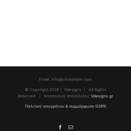
Email:
info@chrisdeper.com
© Copyright
2026 | Vdesigns | All Rights
Reserved | Κατασκευή Ιστοσελίδας
Vdesigns.gr
Πολιτική απορρήτου & συμμόρφωση GDPR
Facebook
Email