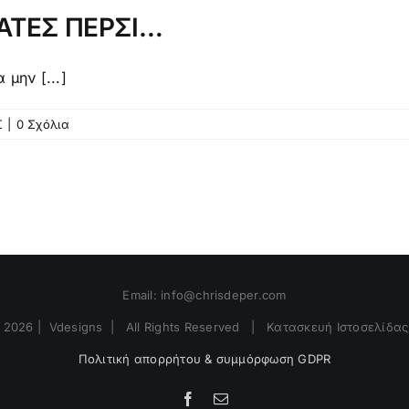
ΑΤΕΣ ΠΕΡΣΙ…
μην [...]
Σ
|
0 Σχόλια
Email:
info@chrisdeper.com
t
2026 | Vdesigns | All Rights Reserved | Κατασκευή Ιστοσελίδα
Πολιτική απορρήτου & συμμόρφωση GDPR
Facebook
Email