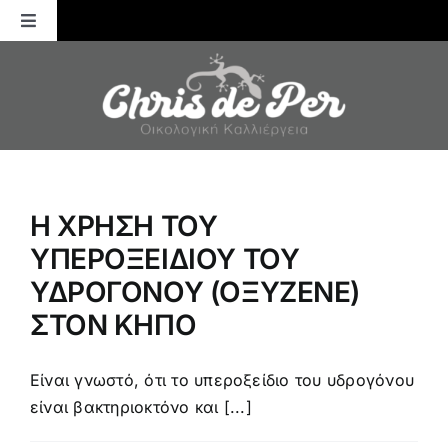
Μετάβαση
Toggle
στο
Navigation
περιεχόμενο
Αρχική
ΚΑΛΛΙΕΡΓΕΙΕΣ
ΛΙΠΑΝΣΗ
Η ΧΡΗΣΗ ΤΟΥ
ΥΠΕΡΟΞΕΙΔΙΟΥ ΤΟΥ
ΕΝΤΟΜΑ
ΥΔΡΟΓΟΝΟΥ (ΟΞΥΖΕΝΕ)
ΣΤΟΝ ΚΗΠΟ
ΑΣΘΕΝΕΙΕΣ
Είναι γνωστό, ότι το υπεροξείδιο του υδρογόνου
ΓΕΝΙΚΕΣ ΣΥΜΒΟΥΛΕΣ
είναι βακτηριοκτόνο και [...]