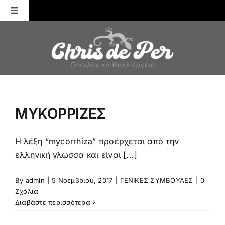
Μετάβαση
Toggle
στο
Navigation
περιεχόμενο
Αρχική
ΚΑΛΛΙΕΡΓΕΙΕΣ
ΛΙΠΑΝΣΗ
MΥΚΟΡΡΙΖΕΣ
ΕΝΤΟΜΑ
Η λέξη “mycorrhiza” προέρχεται από την
ελληνική γλώσσα και είναι [...]
ΑΣΘΕΝΕΙΕΣ
By
admin
|
5 Νοεμβρίου, 2017
|
ΓΕΝΙΚΕΣ ΣΥΜΒΟΥΛΕΣ
|
0
Σχόλια
ΓΕΝΙΚΕΣ ΣΥΜΒΟΥΛΕΣ
Διαβάστε περισσότερα