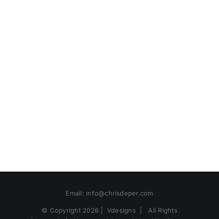
ΑΠΟΨΕΙΣ
ΒΙΝΤΕΟ
ΕΠΙΚΟΙΝΩΝΙΑ
Email:
info@chrisdeper.com
© Copyright
2026 | Vdesigns | All Rights