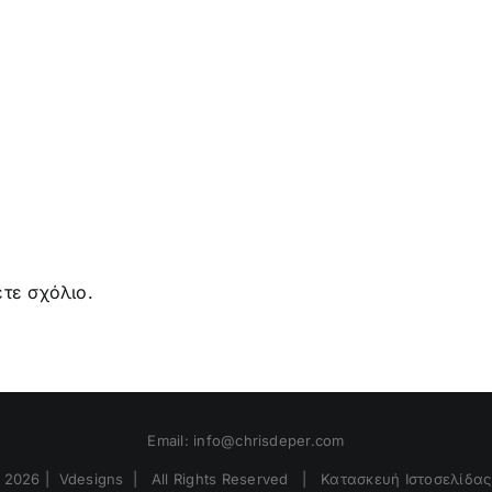
ΠΕΤΟ
ΩΣ
ΒΕΡΙΚΟΚΙΑ
ΣΥΝΤ
ΦΥΤ
τε σχόλιο.
Email:
info@chrisdeper.com
t
2026 | Vdesigns | All Rights Reserved | Κατασκευή Ιστοσελίδα