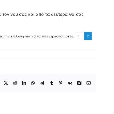
ε τον νου σας και από τα δεύτερα θα σας
τε την επιλογή για να τα απενεργοποιήσετε.
1
2
Facebook
X
Reddit
LinkedIn
WhatsApp
Telegram
Tumblr
Pinterest
Vk
Xing
Email