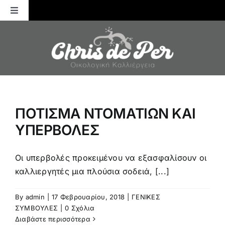
Μετάβαση
Toggle
στο
Navigation
περιεχόμενο
Αρχική
ΚΑΛΛΙΕΡΓΕΙΕΣ
ΛΙΠΑΝΣΗ
ΠΟΤΙΣΜΑ ΝΤΟΜΑΤΙΩΝ ΚΑΙ
ΥΠΕΡΒΟΛΕΣ
ΕΝΤΟΜΑ
Οι υπερβολές προκειμένου να εξασφαλίσουν οι
ΑΣΘΕΝΕΙΕΣ
καλλιεργητές μια πλούσια σοδειά, [...]
By
admin
|
17 Φεβρουαρίου, 2018
|
ΓΕΝΙΚΕΣ
ΓΕΝΙΚΕΣ ΣΥΜΒΟΥΛΕΣ
ΣΥΜΒΟΥΛΕΣ
|
0 Σχόλια
Διαβάστε περισσότερα