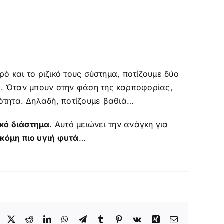
ρό και το ριζικό τους σύστημα, ποτίζουμε δύο
υς. Όταν μπουν στην φάση της καρποφορίας,
ότητα. Δηλαδή, ποτίζουμε βαθιά…
κό διάστημα
. Αυτό μειώνει την ανάγκη για
κόμη πιο υγιή φυτά
…
Facebook
X
Reddit
LinkedIn
WhatsApp
Telegram
Tumblr
Pinterest
Vk
Xing
Email