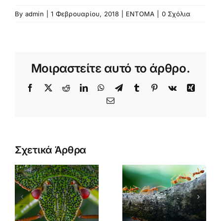
By
admin
|
1 Φεβρουαρίου, 2018
|
ΕΝΤΟΜΑ
|
0 Σχόλια
Μοιραστείτε αυτό το άρθρο.
Facebook
X
Reddit
LinkedIn
WhatsApp
Telegram
Tumblr
Pinterest
Vk
Xing
Email
Σχετικά Άρθρα
ΜΥΡΜΗΓΚΙΑ
/
ΔΕΡΜΑΤΟΠ
ΕΣ
ΩΦΕΛΗΜΑ
(ΨΑΛΙΔΕΣ)
Η