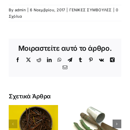
By
admin
|
6 Νοεμβρίου, 2017
|
ΓΕΝΙΚΕΣ ΣΥΜΒΟΥΛΕΣ
|
0
Σχόλια
Μοιραστείτε αυτό το άρθρο.
Facebook
X
Reddit
LinkedIn
WhatsApp
Telegram
Tumblr
Pinterest
Vk
Xing
Email
ΠΩΣ ΚΑΙ
Σχετικά Άρθρα
ΓΙΑΤΙ
ΚΑΘΑΡΙΖΟΥΜΕ
ΟΙ
Σ
ΚΑΙ
ΓΕΝΕΤΙΚΑ
ΑΠΟΛΥΜΑΙΝΟΥΜΕ
ΤΡΟΠΟΠΟΙ