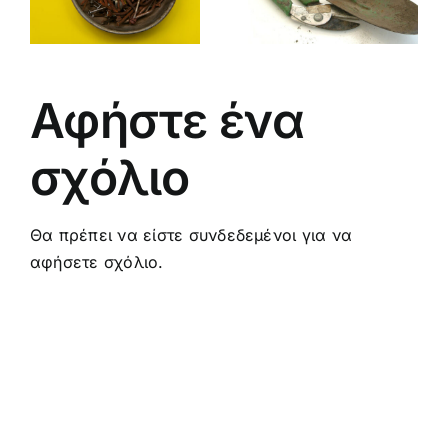
ΣΜΕΝΩΝ
ΕΡΓΑΛΕΙΑ
ΚΑΛΛΙΕΡΓΕ
Ν
ΚΑΙ
(GMO)
ΦΥΤΟΔΟΧΕΙΑ
ΣΗΜΕΡΑ
ΤΗΣ
Αφήστε ένα
ΚΗΠΟΥΡΙΚΗΣ
σχόλιο
Θα πρέπει να είστε
συνδεδεμένοι
για να
αφήσετε σχόλιο.