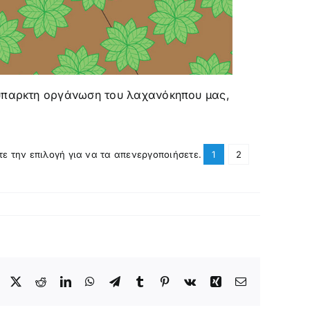
ανύπαρκτη οργάνωση του λαχανόκηπου μας,
τε την επιλογή για να τα απενεργοποιήσετε.
1
2
Facebook
X
Reddit
LinkedIn
WhatsApp
Telegram
Tumblr
Pinterest
Vk
Xing
Email