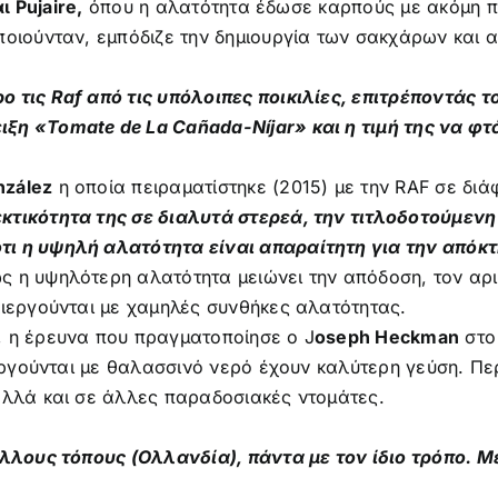
ι Pujaire,
όπου η αλατότητα έδωσε καρπούς με ακόμη πι
ποιούνταν, εμπόδιζε την δημιουργία των σακχάρων και 
 τις Raf από τις υπόλοιπες ποικιλίες, επιτρέποντάς 
η «Tomate de La Cañada-Níjar» και η τιμή της να φτά
nzález
η οποία πειραματίστηκε (2015) με την RAF σε δι
κτικότητα της σε διαλυτά στερεά, την τιτλοδοτούμενη 
τι η υψηλή αλατότητα είναι απαραίτητη για την απόκ
ς η υψηλότερη αλατότητα μειώνει την απόδοση, τον αρ
λιεργούνται με χαμηλές συνθήκες αλατότητας.
, η έρευνα που πραγματοποίησε ο J
oseph Heckman
στ
ιεργούνται με θαλασσινό νερό έχουν καλύτερη γεύση. Περ
αλλά και σε άλλες παραδοσιακές ντομάτες.
 άλλους τόπους (Ολλανδία), πάντα με τον ίδιο τρόπο.