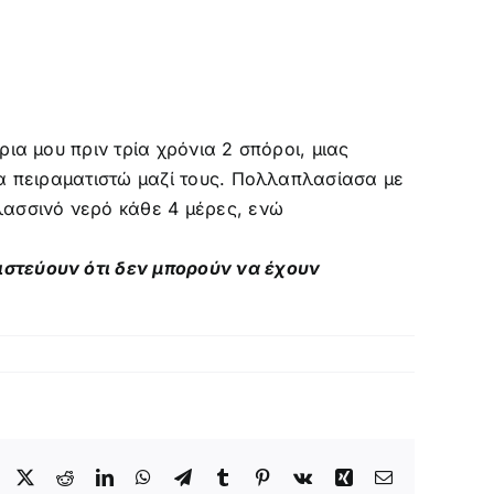
ια μου πριν τρία χρόνια 2 σπόροι, μιας
να πειραματιστώ μαζί τους. Πολλαπλασίασα με
λασσινό νερό κάθε 4 μέρες, ενώ
ιστεύουν ότι δεν μπορούν να έχουν
Facebook
X
Reddit
LinkedIn
WhatsApp
Telegram
Tumblr
Pinterest
Vk
Xing
Email