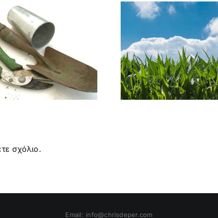
ΟΙ ΓΕΝΕΤΙΚΑ
ΜΥΡΜΗΓ
ΤΡΟΠΟΠΟΙΗΜΕΝΕΣ
ΩΦΕΛΗ
ΚΑΛΛΙΕΡΓΕΙΕΣ
ΕΠΙΒΛ
(GMO) ΣΗΜΕΡΑ
τε σχόλιο.
Email:
info@chrisdeper.com